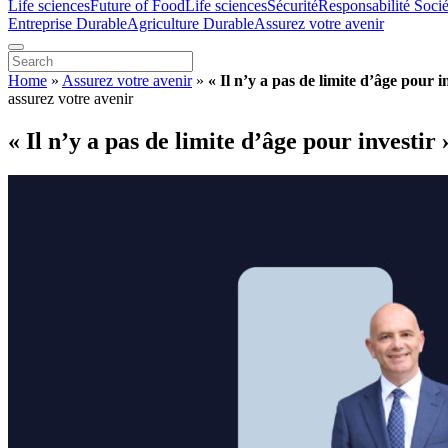
Life sciences
Future of Food
Life sciences
Sécurité
Responsabilité Socié
Entreprise Durable
Agriculture Durable
Assurez votre avenir
Home
»
Assurez votre avenir
»
« Il n’y a pas de limite d’âge pour i
assurez votre avenir
« Il n’y a pas de limite d’âge pour investir 