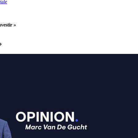
tale
nvestir »
»