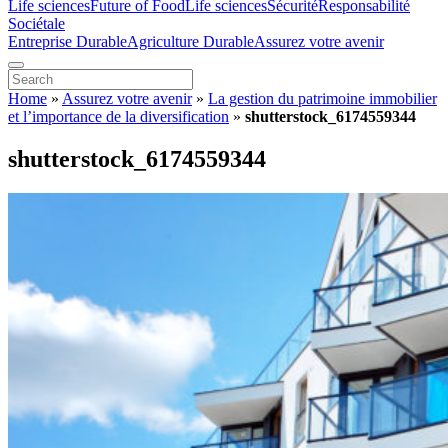
Life sciences
Future of Food
Life sciences
Sécurité
Responsabilité
Sociétale
Entreprise Durable
Agriculture Durable
Assurez votre avenir
Home
»
Assurez votre avenir
»
La gestion du patrimoine immobilier
et l’importance de la diversification
»
shutterstock_6174559344
shutterstock_6174559344