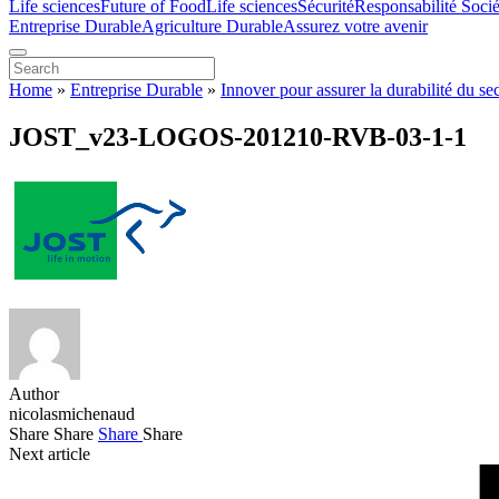
Life sciences
Future of Food
Life sciences
Sécurité
Responsabilité Socié
Entreprise Durable
Agriculture Durable
Assurez votre avenir
Home
»
Entreprise Durable
»
Innover pour assurer la durabilité du se
JOST_v23-LOGOS-201210-RVB-03-1-1
Author
nicolasmichenaud
Share
Share
Share
Share
Next article