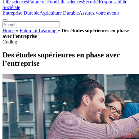
Life sciences
Future of Food
Life sciences
Sécurité
Responsabilité
Sociétale
Entreprise Durable
Agriculture Durable
Assurez votre avenir
Home
»
Future of Learning
»
Des études supérieures en phase
avec l’entreprise
Coding
Des études supérieures en phase avec
l’entreprise