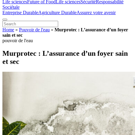
Life sciences
Future of Food
Life sciences
Sécurité
Responsabilité
Sociétale
Entreprise Durable
Agriculture Durable
Assurez votre avenir
Home
»
Pouvoir de l'eau
»
Murprotec : L’assurance d’un foyer
sain et sec
pouvoir de l'eau
Murprotec : L’assurance d’un foyer sain
et sec