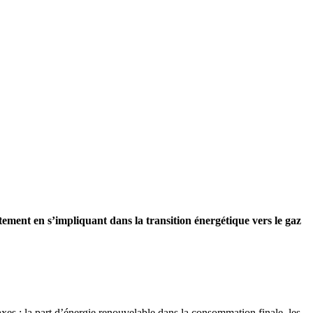
ètement en s’impliquant dans la transition énergétique vers le gaz
axes : la part d’énergie renouvelable dans la consommation finale, les