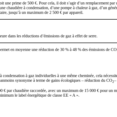
t une prime de 500 €. Pour cela, il doit s’agir d’un remplacement par u
une chaudière à condensation, d’une pompe à chaleur à gaz, d’un géné
taire, jusqu’à un maximum de 2 500 € par appareil.
ure dans les réductions d’émissions de gaz à effet de serre.
on permet en moyenne une réduction de 30 % à 48 % des émissions de CO
 condensation à gaz individuelles à une même cheminée, cela nécessite u
t néanmoins synonyme à terme de gains écologiques – réduction du CO
–
2
300 € par chaudière raccordée, avec un maximum de 15 000 € pour un mêm
inimum le label énergétique de classe EE « A ».