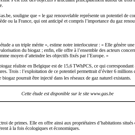
e.
e, souligne que « le gaz renouvelable représente un potentiel de cont
de ou la France, qui ont anticipé et compris l’importance du gaz renou
ude a un triple mérite », estime notre interlocuteur : « Elle génère une 
valorisation du biogaz ; enfin, elle offre à l’ensemble des acteurs conce
comme moyen d’atteindre les objectifs fixés par l’Europe. »
e biogaz réaliste en Belgique est de 15,6 TWhPCS, ce qui correspondant
es. Trois : l’exploitation de ce potentiel permettrait d’éviter 6 million
e biogaz pourrait être injecté dans les réseaux de gaz naturel existants.
Cette étude est disponible sur le site www.gas.be
troi de primes. Elle en offre ainsi aux propriétaires d’habitations situé
vèrent à la fois écologiques et économiques.