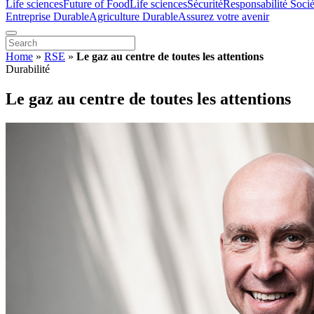
Life sciences
Future of Food
Life sciences
Sécurité
Responsabilité Socié
Entreprise Durable
Agriculture Durable
Assurez votre avenir
Home
»
RSE
»
Le gaz au centre de toutes les attentions
Durabilité
Le gaz au centre de toutes les attentions