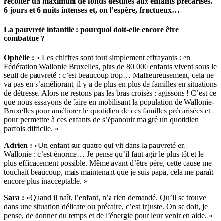
récolter un maximum de fonds destinés aux enfants précarisés.
6 jours et 6 nuits intenses et, on l’espère, fructueux…
La pauvreté infantile : pourquoi doit-elle encore être
combattue ?
Ophélie :
« Les chiffres sont tout simplement effrayants : en
Fédération Wallonie Bruxelles, plus de 80 000 enfants vivent sous le
seuil de pauvreté : c’est beaucoup trop… Malheureusement, cela ne
va pas en s’améliorant, il y a de plus en plus de familles en situations
de détresse. Alors ne restons pas les bras croisés : agissons ! C’est ce
que nous essayons de faire en mobilisant la population de Wallonie-
Bruxelles pour améliorer le quotidien de ces familles précarisées et
pour permettre à ces enfants de s’épanouir malgré un quotidien
parfois difficile. »
Adrien :
«Un enfant sur quatre qui vit dans la pauvreté en
Wallonie : c’est énorme… Je pense qu’il faut agir le plus tôt et le
plus efficacement possible. Même avant d’être père, cette cause me
touchait beaucoup, mais maintenant que je suis papa, cela me paraît
encore plus inacceptable. »
Sara :
«Quand il naît, l’enfant, n’a rien demandé. Qu’il se trouve
dans une situation délicate ou précaire, c’est injuste. On se doit, je
pense, de donner du temps et de l’énergie pour leur venir en aide. »