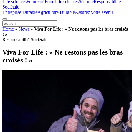
Life sciences
Future of Food
Life sciences
Sécurité
Responsabilité
Sociétale
Entreprise Durable
Agriculture Durable
Assurez votre avenir
Home
»
News
»
Viva For Life : « Ne restons pas les bras croisés
! »
Responsabilité Sociétale
Viva For Life : « Ne restons pas les bras
croisés ! »