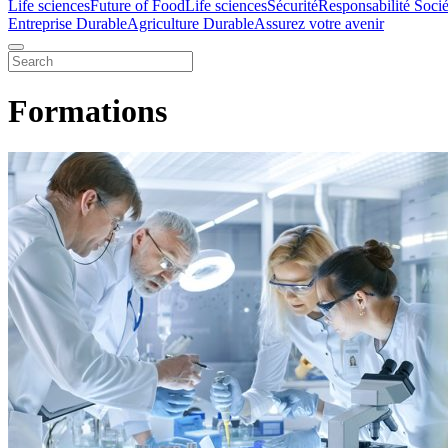
Life sciences
Future of Food
Life sciences
Sécurité
Responsabilité Socié
Entreprise Durable
Agriculture Durable
Assurez votre avenir
Formations