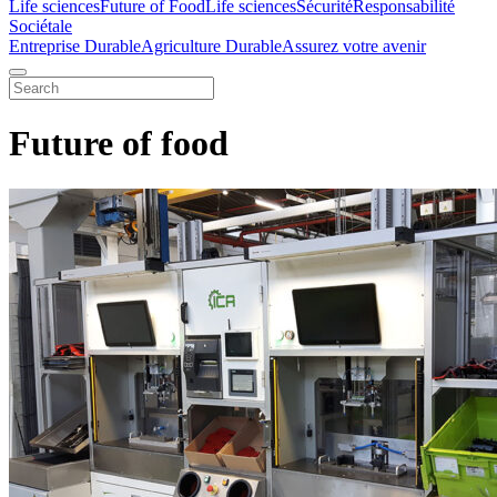
Life sciences
Future of Food
Life sciences
Sécurité
Responsabilité
Sociétale
Entreprise Durable
Agriculture Durable
Assurez votre avenir
Future of food