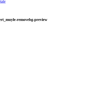
tale
rt_muyle-removebg-preview