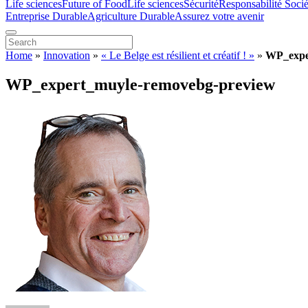
Life sciences
Future of Food
Life sciences
Sécurité
Responsabilité Socié
Entreprise Durable
Agriculture Durable
Assurez votre avenir
Home
»
Innovation
»
« Le Belge est résilient et créatif ! »
»
WP_expe
WP_expert_muyle-removebg-preview