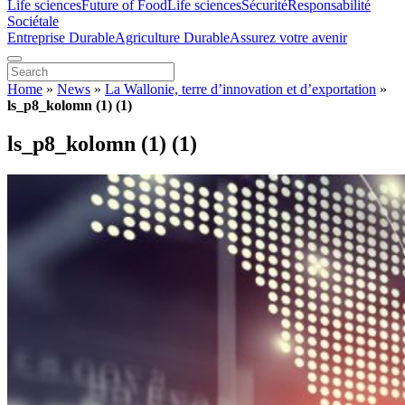
Life sciences
Future of Food
Life sciences
Sécurité
Responsabilité
Sociétale
Entreprise Durable
Agriculture Durable
Assurez votre avenir
Home
»
News
»
La Wallonie, terre d’innovation et d’exportation
»
ls_p8_kolomn (1) (1)
ls_p8_kolomn (1) (1)